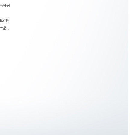
付两种付
络旅游销
产品，