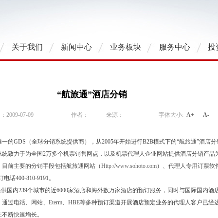
关于我们
新闻中心
业务板块
服务中心
投
“航旅通”酒店分销
009-07-09
作者：
来源：
字体大小:
A+
A-
一的GDS（全球分销系统提供商），从2005年开始进行B2B模式下的“航旅通”酒店
系统致力于为全国2万多个机票销售网点，以及机票代理人企业网站提供酒店分销产品
。目前主要的分销手段包括航旅通网站（
Http://www.sohoto.com
）、代理人专用订票软
话400-810-9191。
提供国内239个城市的近6000家酒店和海外数万家酒店的预订服务，同时与国际国内酒
通过电话、网站、Eterm、HBE等多种预订渠道开展酒店预定业务的代理人客户已经
量在不断快速增长。