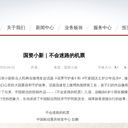
关于我们
新闻中心
业务板块
服务中心
投
国资小新｜不会迷路的机票
6-06-02
作者：
来源：国资小新
字体大小:
A+
A-
资小新联合人民网在微博发起话题 #花季守护者# 和 #守家国沃土护少年花开#，
画出他们心里的大国重器和守护故事。话题迅速登上微博热搜榜第三名，孩子们的作品像
冒了出来。中国航信的投稿作品——《不会迷路的机票》入选，这幅由8岁小朋友檬檬
马行空的想象力，生动讲述了中国航信用技术守护民航安全、保障旅客便捷出行的故事
不会迷路的机票
中国航信重庆研发中心 彭鹏