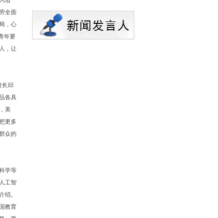
为迫
劳全面
局，心
青年要
人，让
校长邱
品各具
，美
把更多
群众的
科学等
人工智
介绍。
国教育