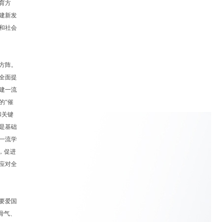
育方
建新发
和社会
方阵。
全面提
建一流
的“催
和关键
是基础
一流学
，促进
应对全
要爱国
骨气、