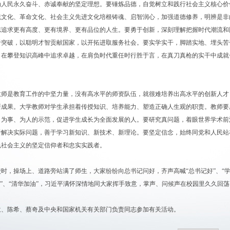
为人民永久奋斗、赤诚奉献的坚定理想。要锤炼品德，自觉树立和践行社会主义核心价
统文化、革命文化、社会主义先进文化培根铸魂、启智润心，加强道德修养，明辨是非
志追求更有高度、更有境界、更有品位的人生。要勇于创新，深刻理解把握时代潮流和
于突破，以聪明才智贡献国家，以开拓进取服务社会。要实学实干，脚踏实地、埋头苦
，在攀登知识高峰中追求卓越，在肩负时代重任时行胜于言，在真刀真枪的实干中成就
是教育工作的中坚力量，没有高水平的师资队伍，就很难培养出高水平的创新人才
新成果。大学教师对学生承担着传授知识、培养能力、塑造正确人生观的职责。教师要
、为事、为人的示范，促进学生成长为全面发展的人。要研究真问题，着眼世界学术前
于解决实际问题，善于学习新知识、新技术、新理论。要坚定信念，始终同党和人民站
色社会主义的坚定信仰者和忠实实践者。
，操场上、道路旁站满了师生，大家纷纷向总书记问好，齐声高喊“总书记好”、“
岁”、“清华加油”，习近平满怀深情地同大家挥手致意，掌声、问候声在校园里久久回荡
陈希、蔡奇及中央和国家机关有关部门负责同志参加有关活动。