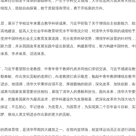
新成果往往萌发于深厚的基础研究，产生于学科交叉领域，大学在这两方面具有天然优
持续投入，鼓励自由探索，敢于质疑现有理论，勇于开拓新的方向。
，展示了学校近年来重点教学科研成果。习近平听取了关于增强自主创新能力、助
新高地建设、提高人文社会学科教育研究水平等情况介绍，对清华大学取得的成绩给予
要坚持中国特色社会主义教育发展道路，充分发挥科研优势，增强学科设置的针对性，
创新力度，并从我国改革发展实践中提出新观点、构建新理论，努力构建中国特色、中
科体系、学术体系、话语体系。
习近平看望部分老教授、中青年骨干教师代表并同他们亲切交谈。习近平感谢在教
辛勤奉献、作出突出贡献的老师们，向老教授们表示敬意，勉励中青年教师继续在教书
新进步。他强调，清华大学秉持自强不息、厚德载物的校训，深化改革、加快创新，各
新成果与国家发展需要丝丝相扣，展现了清华人的勇毅和担当。面向未来，清华大学要
任务，把服务国家作为最高追求，把学科建设作为发展根基，把深化改革作为强大动力
强保证，不忘初心、牢记使命，为党育人、为国育才，为实现第二个百年奋斗目标、实
国梦、推动人类文明进步作出新的更大的贡献。
西体育馆，是清华早期四大建筑之一。在馆内篮球场，校篮球运动员正在进行训练