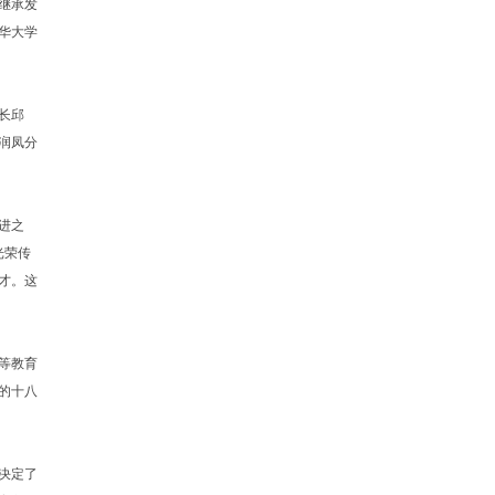
继承发
华大学
长邱
润凤分
进之
光荣传
才。这
等教育
的十八
决定了