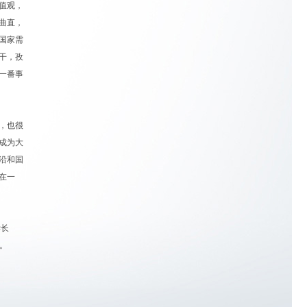
值观，
曲直，
国家需
干，孜
一番事
，也很
成为大
沿和国
在一
学长
。