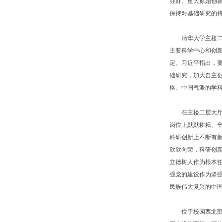
办好。重大原始创
保持对基础研究的
清华大学主楼二层
主要科学中心和创
定。习近平指出，
础研究，加大自主
格、中国气派的学
在主楼二层大厅，
岗位上默默耕耘、
科研创新上不断有
欣欣向荣，科研创
立德树人作为根本
强党的建设作为坚
民族伟大复兴的中
位于校园西北部的