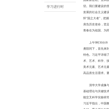
国家新征程。党和
切。我们要建设的
学习进行时
发展的社会主义建
怀“国之大者”，把
肩负历史使命，坚
青春在为祖国、为
上午9时30分许
勇陪同下，首先来
特色。习近平详细
术、艺术、科学、
美术元素、艺术元
高品质生活需求。
清华大学成像与智
基础理论与关键技
能交叉科学实验研
习近平指出，中国