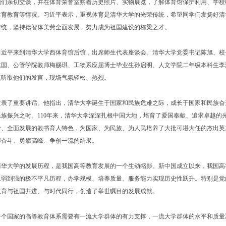
他们亲切交谈，并在体育荣誉室察看历史照片、实物展览，了解体育馆保护利用、学校
体育教育等情况。习近平表示，重视体育是清华大学的光荣传统，希望同学们发扬好清
传统，坚持德智体美劳全面发展，努力成为祖国建设的栋梁之才。
习近平来到清华大学西体育馆后馆，出席师生代表座谈会。清华大学党委书记陈旭、校
建国、公管学院教师梅赐琪、工物系应届博士毕业生孙启明、人文学院二年级本科生李
真听取他们的发言，现场气氛轻松、热烈。
了重要讲话。他指出，清华大学诞生于国家和民族危难之际，成长于国家和民族奋
族振兴之时。110年来，清华大学深深扎根中国大地，培育了爱国奉献、追求卓越的
专、全面发展的教书育人特色，为国家、为民族、为人民培养了大批可堪大任的杰出英
搏奋斗、勇攀高峰、争创一流的结果。
大学的发展历程，是我国高等教育发展的一个生动缩影。新中国成立以来，我国高
从弱到强的极不平凡历程，办学规模、培养质量、服务能力实现历史性跃升。特别是党
教育与祖国共进、与时代同行，创造了举世瞩目的发展成就。
国家的高等教育体系需要有一流大学群体的有力支撑，一流大学群体的水平和质量