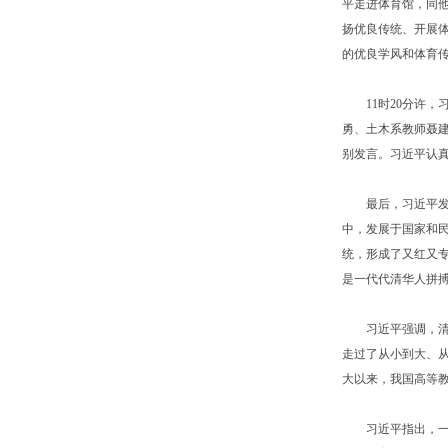
平走进体育馆，同
扬优良传统、开展
的优良学风和体育
11时20分许，
勇、土木系教师聂
别发言。习近平认
最后，习近平发表
中，发展于国家和民
统，形成了又红又
是一代代清华人拼
习近平强调，清华
走过了从小到大、
大以来，我国高等
习近平指出，一个