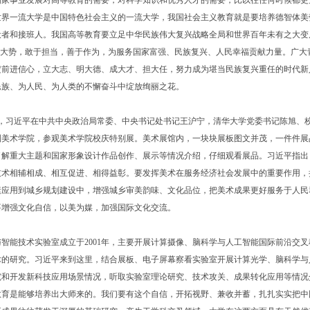
国家事业发展对高等教育的需要，对科学知识和优秀人才的需要，比以往任何时候都更
世界一流大学是中国特色社会主义的一流大学，我国社会主义教育就是要培养德智体美
设者和接班人。我国高等教育要立足中华民族伟大复兴战略全局和世界百年未有之大变
握大势，敢于担当，善于作为，为服务国家富强、民族复兴、人民幸福贡献力量。广大
定前进信心，立大志、明大德、成大才、担大任，努力成为堪当民族复兴重任的时代新
民族、为人民、为人类的不懈奋斗中绽放绚丽之花。
，习近平在中共中央政治局常委、中央书记处书记王沪宁，清华大学党委书记陈旭、
到美术学院，参观美术学院校庆特别展。美术展馆内，一块块展板图文并茂，一件件展
了解重大主题和国家形象设计作品创作、展示等情况介绍，仔细观看展品。习近平指出
技术相辅相成、相互促进、相得益彰。要发挥美术在服务经济社会发展中的重要作用，
素应用到城乡规划建设中，增强城乡审美韵味、文化品位，把美术成果更好服务于人民
要增强文化自信，以美为媒，加强国际文化交流。
能技术实验室成立于2001年，主要开展计算摄像、脑科学与人工智能国际前沿交叉
术的研究。习近平来到这里，结合展板、电子屏幕察看实验室开展计算光学、脑科学与
究和开发新科技应用场景情况，听取实验室理论研究、技术攻关、成果转化应用等情况
教育是能够培养出大师来的。我们要有这个自信，开拓视野、兼收并蓄，扎扎实实把中