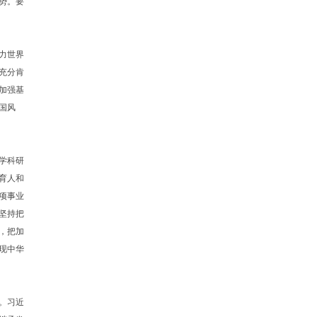
势。要
力世界
充分肯
加强基
国风
学科研
育人和
项事业
坚持把
，把加
现中华
。习近