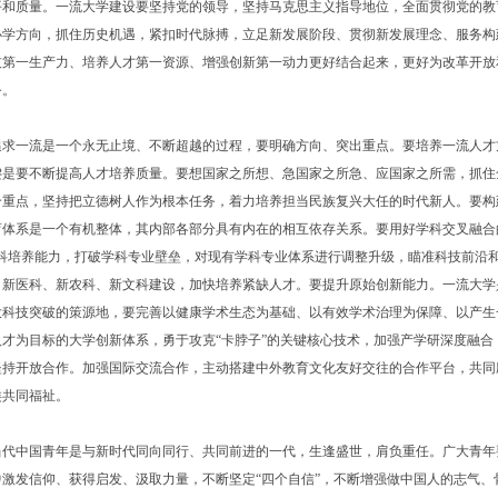
平和质量。一流大学建设要坚持党的领导，坚持马克思主义指导地位，全面贯彻党的教
办学方向，抓住历史机遇，紧扣时代脉搏，立足新发展阶段、贯彻新发展理念、服务构
技第一生产力、培养人才第一资源、增强创新第一动力更好结合起来，更好为改革开放
务。
一流是一个永无止境、不断超越的过程，要明确方向、突出重点。要培养一流人才
键是要不断提高人才培养质量。要想国家之所想、急国家之所急、应国家之所需，抓住
个重点，坚持把立德树人作为根本任务，着力培养担当民族复兴大任的时代新人。要构
育体系是一个有机整体，其内部各部分具有内在的相互依存关系。要用好学科交叉融合
学科培养能力，打破学科专业壁垒，对现有学科专业体系进行调整升级，瞄准科技前沿
、新医科、新农科、新文科建设，加快培养紧缺人才。要提升原始创新能力。一流大学
大科技突破的策源地，要完善以健康学术生态为基础、以有效学术治理为保障、以产生
才为目标的大学创新体系，勇于攻克“卡脖子”的关键核心技术，加强产学研深度融合
坚持开放合作。加强国际交流合作，主动搭建中外教育文化友好交往的合作平台，共同
类共同福祉。
中国青年是与新时代同向同行、共同前进的一代，生逢盛世，肩负重任。广大青年
激发信仰、获得启发、汲取力量，不断坚定“四个自信”，不断增强做中国人的志气、