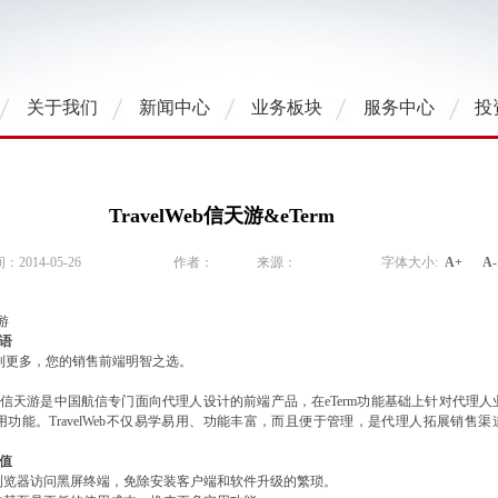
关于我们
新闻中心
业务板块
服务中心
投
TravelWeb信天游&eTerm
2014-05-26
作者：
来源：
字体大小:
A+
A-
天游
语
到更多，您的销售前端明智之选。
信天游是
中国航信专门面向代理人设计的前端产品
，
在eTerm功能基础上针对代理
用功能
。
TravelWeb不仅易学易用、功能丰富，而且便于管理，是代理人
拓展
销售渠
值
浏览器访问黑屏终端，免除安装客户端和软件升级的繁琐。