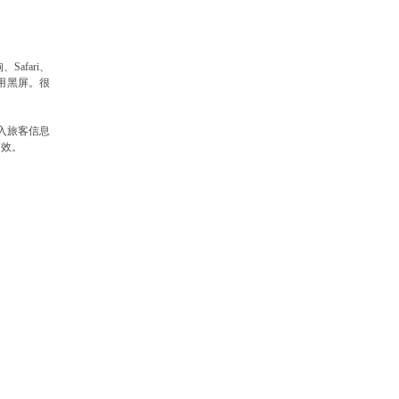
Safari、
用黑屏。很
入旅客信息
高效。