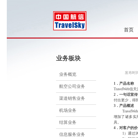
首页
业务板块
发布时间：
业务概览
1．
产品名称
航空公司业务
TravelWeb信
2．
一句话宣传
渠道销售业务
付出更少，得
3．
产品概述
机场业务
TravelWeb
增加了
诸多
实
结算业务
具
。
4．
对客户的价
1）通过
信息服务业务