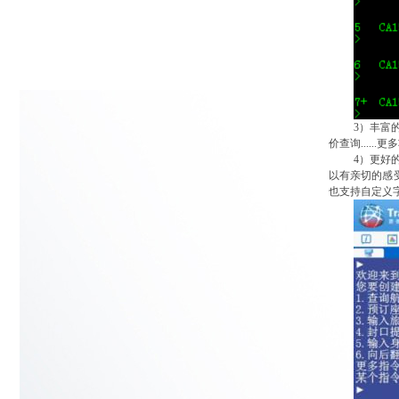
3）
丰富
价查询....
4）
更好
以有
亲切
的感
也支持自定义